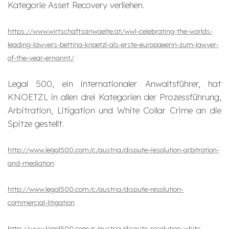
Kategorie Asset Recovery verliehen.
https://www.wirtschaftsanwaelte.at/wwl-celebrating-the-worlds-
leading-lawyers-bettina-knoetzl-als-erste-europaeerin-zum-lawyer-
of-the-year-ernannt/
Legal 500, ein internationaler Anwaltsführer, hat
KNOETZL in allen drei Kategorien der Prozessführung,
Arbitration, Litigation und White Collar Crime an die
Spitze gestellt.
http://www.legal500.com/c/austria/dispute-resolution-arbitration-
and-mediation
http://www.legal500.com/c/austria/dispute-resolution-
commercial-litigation
http://www.legal500.com/c/austria/dispute-resolution-white-