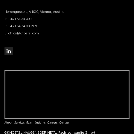
Herrengasse 1, A-1010, Vienna, Austria
T:
+43 1 34 34 000
F:
+43 1 34 34 000 999
E:
office@knoetzl.com
About
Services
Team
Insights
Careers
Contact
©KNOETZL HAUGENEDER NETAL Rechtsanwaelte GmbH