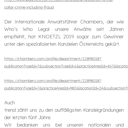
collar-crime-including-fraud
Der internationale Anwaltsführer Chambers, der wie
Who’s Who Legal unsere Anwälte seit Jahren
empfiehlt, hat KNOETZL 2019 sogar zum Gewinner
unter den spezialisierten Kanzleien Österreichs gekürt.
https://chambers.com/profile/department/22898018?
publicationTypeId=7&subsectionTypeId=1&practiceAreaId=467&locati
https://chambers.com/profile/department/22898018?
publicationTypeId=7&practiceAreaId=980&locationId=24&subsectionT
Auch
trend zählt uns zu den auffälligsten Kanzleigründungen
der letzten fünf Jahre.
Wir bedanken uns bei unseren nationalen und