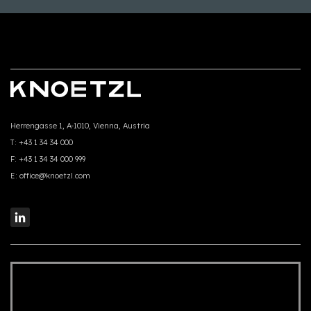
Herrengasse 1, A-1010, Vienna, Austria
T:
+43 1 34 34 000
F:
+43 1 34 34 000 999
E:
office@knoetzl.com