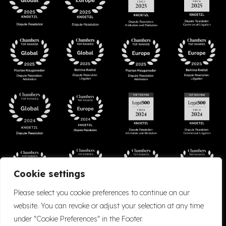
Cookie settings
Please select you cookie preferences to continue on our
website. You can revoke or adjust your selection at any time
under "Cookie Preferences" in the Footer.
Accessibility
Cookie Policy
Company Details
Disclaimer
Privacy Policy