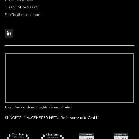
F:
+43 1 34 34 000 999
E:
office@knoetzl.com
About
Services
Team
Insights
Careers
Contact
©KNOETZL HAUGENEDER NETAL Rechtsanwaelte GmbH