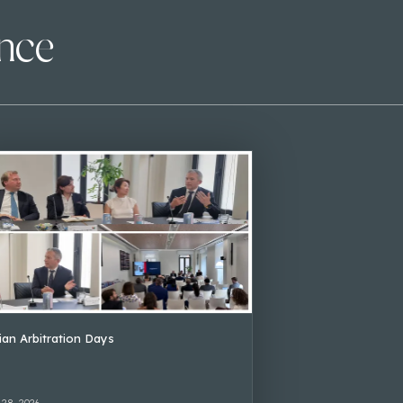
ence
lian Arbitration Days
 28, 2026