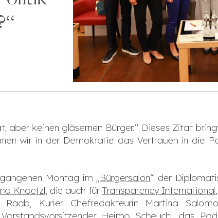
?“
t, aber keinen gläsernen Bürger.“ Dieses Zitat brin
en wir in der Demokratie das Vertrauen in die Pol
ergangenen Montag im „
Bürgersalon
“ der Diplomat
ina Knoetzl
, die auch für
Transparency International
e Raab, Kurier Chefredakteurin Martina Salomon
 Vorstandsvorsitzender Heimo Scheuch, das Po