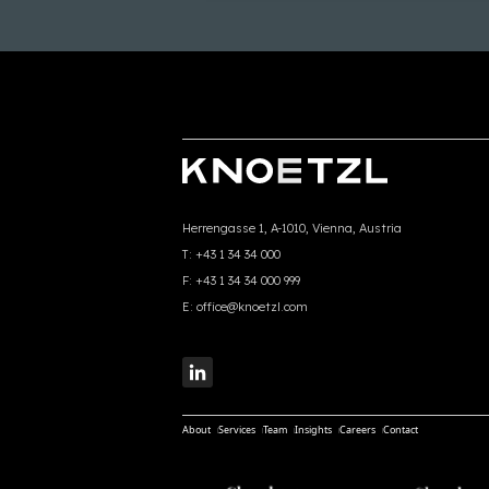
Herrengasse 1, A-1010, Vienna, Austria
T:
+43 1 34 34 000
F:
+43 1 34 34 000 999
E:
office@knoetzl.com
About
Services
Team
Insights
Careers
Contact