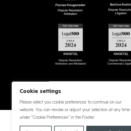
Accessibility
Cookie Policy
Company Details
Disclaimer
Privacy P
Cookie settings
Please select you cookie preferences to continue on our
website. You can revoke or adjust your selection at any time
under "Cookie Preferences" in the Footer.