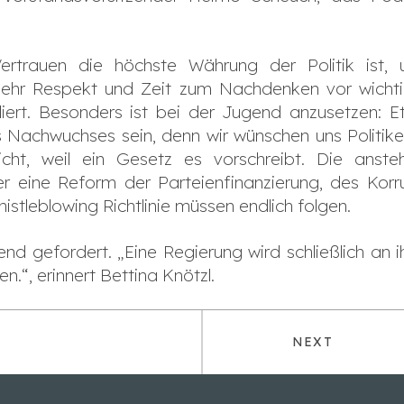
Vertrauen die höchste Währung der Politik ist,
Mehr Respekt und Zeit zum Nachdenken vor wicht
ert. Besonders ist bei der Jugend anzusetzen: Ethi
es Nachwuchses sein, denn wir wünschen uns Politike
icht, weil ein Gesetz es vorschreibt. Die ans
er eine Reform der Parteienfinanzierung, des Korru
stleblowing Richtlinie müssen endlich folgen.
end gefordert. „Eine Regierung wird schließlich an 
n.“, erinnert Bettina Knötzl.
NEXT