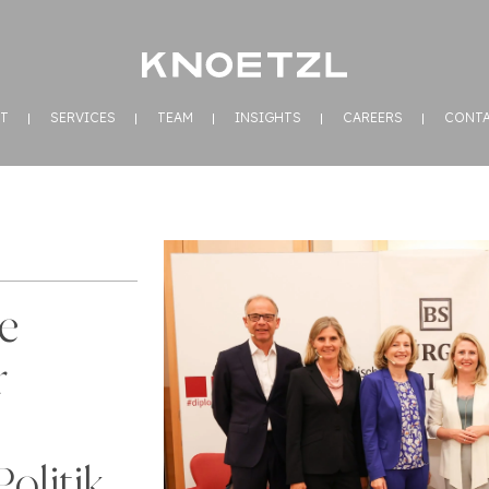
T
SERVICES
TEAM
INSIGHTS
CAREERS
CONT
e
r
Politik