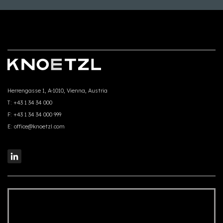
Herrengasse 1, A-1010, Vienna, Austria
T:
+43 1 34 34 000
F:
+43 1 34 34 000 999
E:
office@knoetzl.com