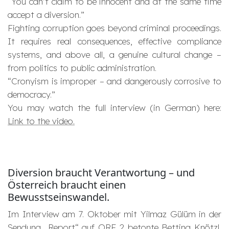
“You can’t claim to be innocent and at the same time
accept a diversion.”
Fighting corruption goes beyond criminal proceedings.
It requires real consequences, effective compliance
systems, and above all, a genuine cultural change –
from politics to public administration.
“Cronyism is improper – and dangerously corrosive to
democracy.”
You may watch the full interview (in German) here:
Link to the video.
Diversion braucht Verantwortung – und
Österreich braucht einen
Bewusstseinswandel.
Im Interview am 7. Oktober mit Yilmaz Gülüm in der
Sendung „Report“ auf ORF 2 betonte
Bettina Knötzl
,