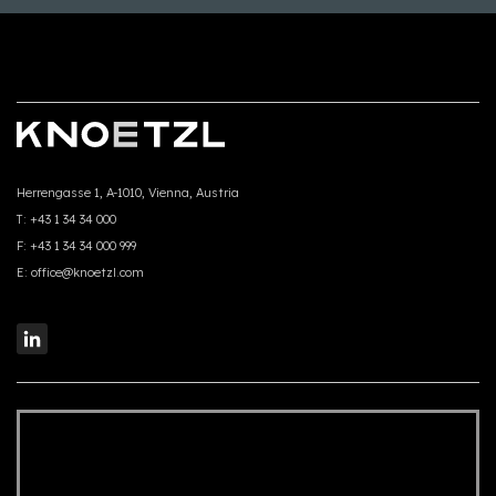
Herrengasse 1, A-1010, Vienna, Austria
T:
+43 1 34 34 000
F:
+43 1 34 34 000 999
E:
office@knoetzl.com