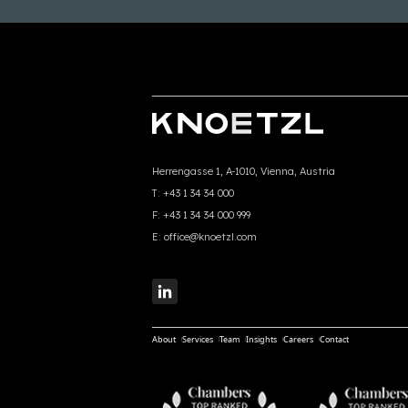
Herrengasse 1, A-1010, Vienna, Austria
T:
+43 1 34 34 000
F:
+43 1 34 34 000 999
E:
office@knoetzl.com
About
Services
Team
Insights
Careers
Contact