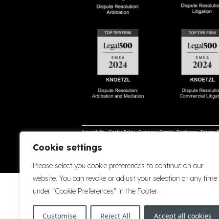
Accessibility
Cookie Policy
Company Details
Disclaimer
Privacy P
Cookie settings
Please select you cookie preferences to continue on our
website. You can revoke or adjust your selection at any time
under "Cookie Preferences" in the Footer.
Customise
Reject All
Accept all cookies