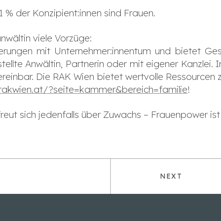
1 % der Konzipient:innen sind Frauen.
nwältin viele Vorzüge:
derungen mit Unternehmer:innentum und bietet Ge
estellte Anwältin, Partnerin oder mit eigener Kanzle
vereinbar. Die RAK Wien bietet wertvolle Ressourcen
rakwien.at/?seite=kammer&bereich=familie
!
reut sich jedenfalls über Zuwachs – Frauenpower ist
NEXT