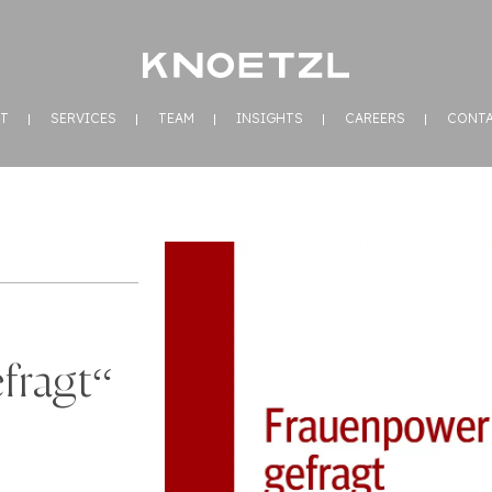
T
SERVICES
TEAM
INSIGHTS
CAREERS
CONT
fragt“