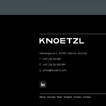
Herrengasse 1, A-1010, Vienna, Austria
T:
+43 1 34 34 000
F:
+43 1 34 34 000 999
E:
office@knoetzl.com
About
Services
Team
Insights
Careers
Contact