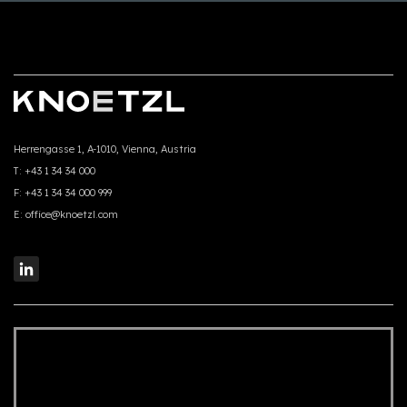
Herrengasse 1, A-1010, Vienna, Austria
T:
+43 1 34 34 000
F:
+43 1 34 34 000 999
E:
office@knoetzl.com