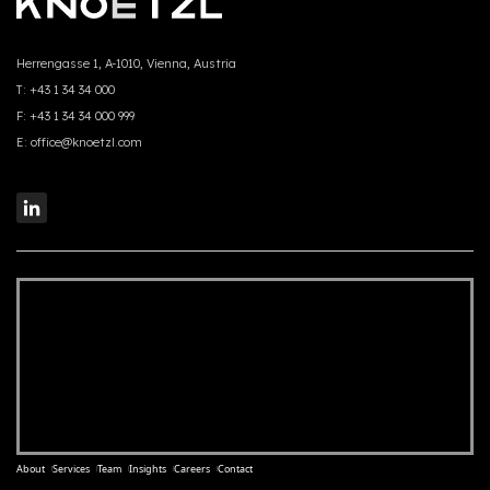
Herrengasse 1, A-1010, Vienna, Austria
T:
+43 1 34 34 000
F:
+43 1 34 34 000 999
E:
office@knoetzl.com
About
Services
Team
Insights
Careers
Contact