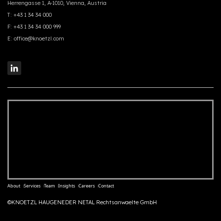
Herrengasse 1, A-1010, Vienna, Austria
T:
+43 1 34 34 000
F:
+43 1 34 34 000 999
E:
office@knoetzl.com
About
Services
Team
Insights
Careers
Contact
©KNOETZL HAUGENEDER NETAL Rechtsanwaelte GmbH